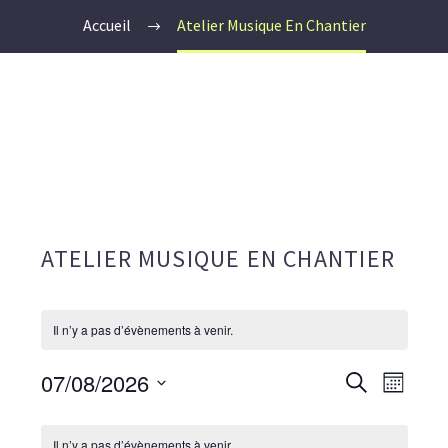
Accueil
Atelier Musique En Chantier
ATELIER MUSIQUE EN CHANTIER
Il n’y a pas d’évènements à venir.
07/08/2026
RECHERCH
Recherche
NA
Mois
ET
Sélectionnez
DE
NAVIGATIO
CALENDRIER
une
Il n’y a pas d’évènements à venir.
DE