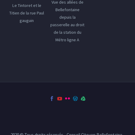
Vue des allées de
Le Tintoret et le
Bellefontaine
Titien de la rue Paul
depuis la
gauguin
passerelle au droit
de la station du
Métro ligne A
2020 © Tous droits réservés - Conseil Citoyen Bellefontaine -