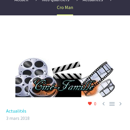
Cro Man



0
Actualités
3 mars 2018