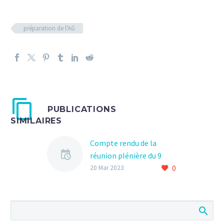
préparation de l'AG
PUBLICATIONS
SIMILAIRES
Compte rendu de la
réunion plénière du 9
0
mars 2023
20 Mar 2023
Réunion plénière du
Conseil Citoyen le jeudi 9
mars à 18h15 dans la
salle de conférence du