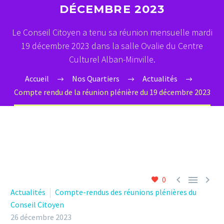
DÉCEMBRE 2023
Le Conseil Citoyen a tenu sa réunion mensuelle mardi
19 décembre 2023 dans la salle Ovalie du Centre
Culturel Alban-Minville.
Accueil
Nos Quartiers
Actualités
Compte rendu de la réunion plénière du 19 décembre 2023



0
Actualités
Compte-rendus des réunions plénières du
Conseil Citoyen
26 décembre 2023