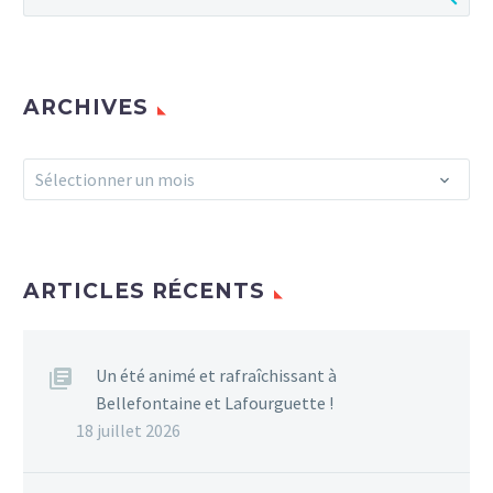
salle Ovalie du centre
culturel Alban-Minville.
0
ARCHIVES
Archives
Sélectionner un mois
ARTICLES RÉCENTS
Un été animé et rafraîchissant à
Bellefontaine et Lafourguette !
18 juillet 2026