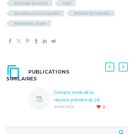
Arrachage des arbres
Copil
Des idées pour mon quartier
Mobiliser les habitants
Rénovation urbaine
PUBLICATIONS
SIMILAIRES
Compte rendu de la
réunion plénière du 24
0
AVRIL 2024
24 Mai 2024
Réunion plénière du
Conseil Citoyen mardi 19
décembre à 18h15 dans la