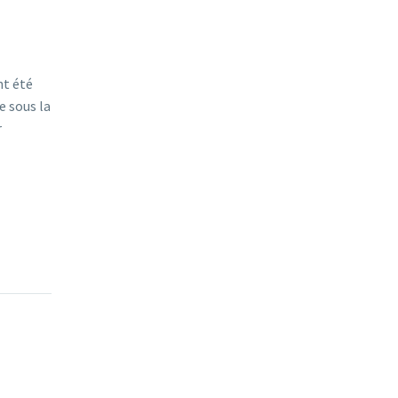
nt été
e sous la
r