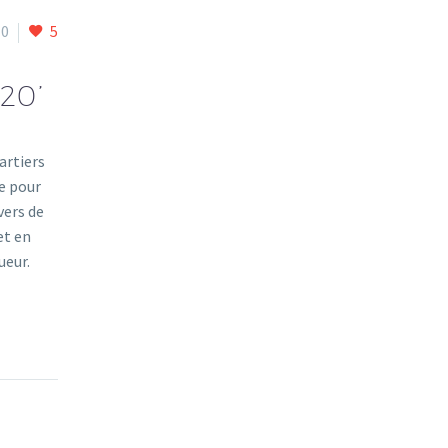
0
5
20’
artiers
ne pour
vers de
et en
ueur.