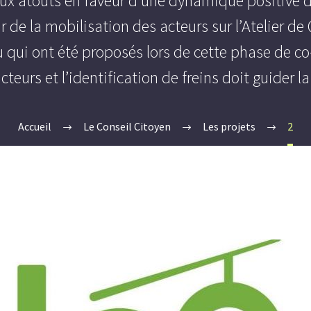
ux atouts en faveur d’une dynamique positive de
 de la mobilisation des acteurs sur l’Atelier de
qui ont été proposés lors de cette phase de co-
cteurs et l’identification de freins doit guider 
Accueil
Le Conseil Citoyen
Les projets
2