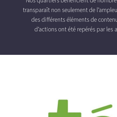
Nos quartiers bénéficient de nombre
transparaît non seulement de l’ampleur
des différents éléments de contenu 
d’actions ont été repérés par les a