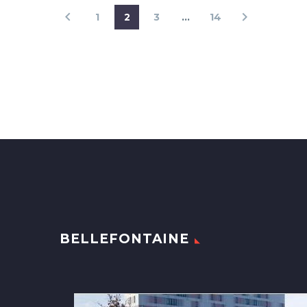
1
2
3
…
14
BELLEFONTAINE