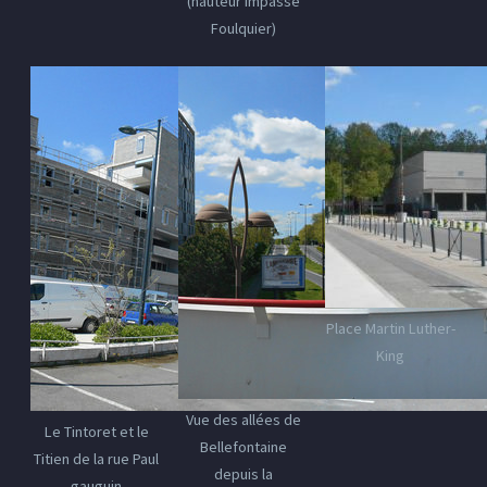
(hauteur impasse
Foulquier)
Place Martin Luther-
King
Vue des allées de
Le Tintoret et le
Bellefontaine
Titien de la rue Paul
depuis la
gauguin