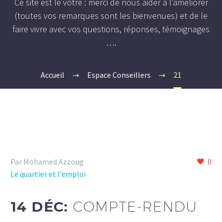
Ce site est le vôtre : merci de nous aider à l’améliorer
(toutes vos remarques sont les bienvenues) et de le
faire vivre avec vos questions, réponses, témoignages
….
Accueil
Espace Conseillers
21
Par Mohamed Azzoug
0
Le quartier et l’emploi
14 DÉC:
COMPTE-RENDU