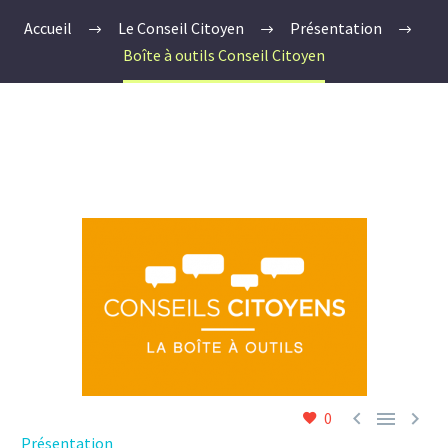
Accueil
Le Conseil Citoyen
Présentation
Boîte à outils Conseil Citoyen



0
Présentation