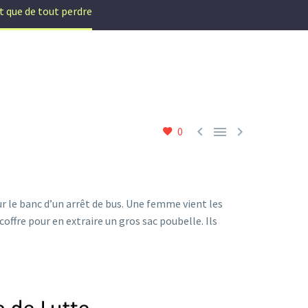
t que de tout perdre



0
r le banc d’un arrêt de bus. Une femme vient les
offre pour en extraire un gros sac poubelle. Ils