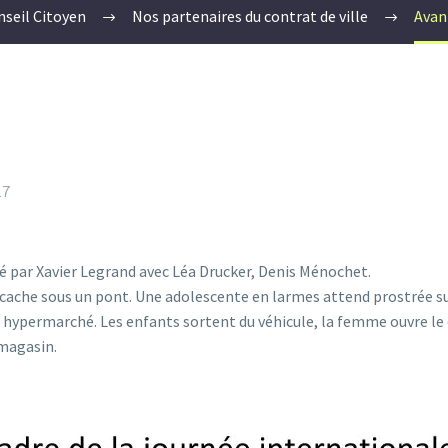
nseil Citoyen
Nos partenaires du contrat de ville
Avan
17
é par Xavier Legrand avec Léa Drucker, Denis Ménochet.
e cache sous un pont. Une adolescente en larmes attend prostrée su
n hypermarché. Les enfants sortent du véhicule, la femme ouvre le c
 magasin.