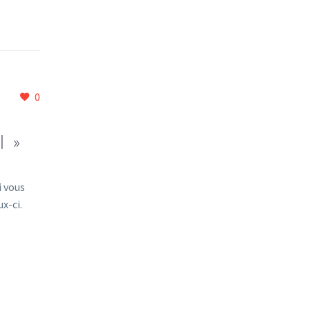
0
 »
i vous
x-ci.