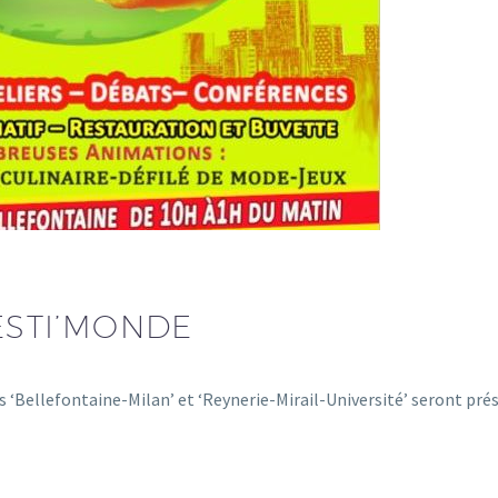
FESTI’MONDE
ns ‘Bellefontaine-Milan’ et ‘Reynerie-Mirail-Université’ seront pré