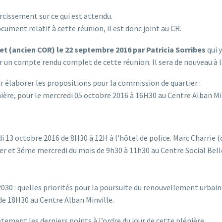
ircissement sur ce qui est attendu.
cument relatif à cette réunion, il est donc joint au CR.
jet (ancien COR) le 22 septembre 2016 par Patricia Sorribes
qui 
r un compte rendu complet de cette réunion. Il sera de nouveau à l’
 élaborer les propositions pour la commission de quartier :
nière, pour le mercredi 05 octobre 2016 à 16H30 au Centre Alban Min
di 13 octobre 2016 de 8H30 à 12H à l’hôtel de police. Marc Charrie
r et 3éme mercredi du mois de 9h30 à 11h30 au Centre Social Bel
 2030 : quelles priorités pour la poursuite du renouvellement urbai
r de 18H30 au Centre Alban Minville.
ement les derniers points à l’ordre du jour de cette plénière.