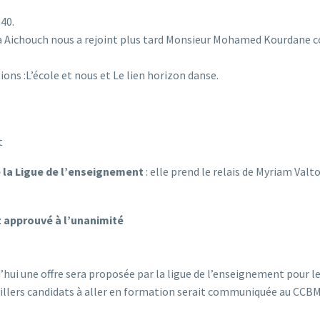
40.
ima Aichouch nous a rejoint plus tard Monsieur Mohamed Kourdane c
ons :L’école et nous et Le lien horizon danse.
t
e la Ligue de l’enseignement
: elle prend le relais de Myriam V
t approuvé à l’unanimité
rd’hui une offre sera proposée par la ligue de l’enseignement pour 
nseillers candidats à aller en formation serait communiquée au CCBM