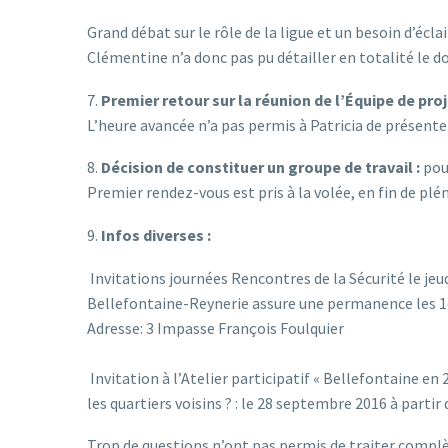
Grand débat sur le rôle de la ligue et un besoin d’écla
Clémentine n’a donc pas pu détailler en totalité le do
7.
Premier retour sur la réunion de l’Équipe de pro
L’heure avancée n’a pas permis à Patricia de présente
8.
Décision de constituer un groupe de travail :
pour
Premier rendez-vous est pris à la volée, en fin de plé
9.
Infos diverses :
Invitations journées Rencontres de la Sécurité le jeu
Bellefontaine-Reynerie assure une permanence les 1e
Adresse: 3 Impasse François Foulquier
Invitation à l’Atelier participatif « Bellefontaine en
les quartiers voisins ? : le 28 septembre 2016 à parti
Trop de questions n’ont pas permis de traiter complèt