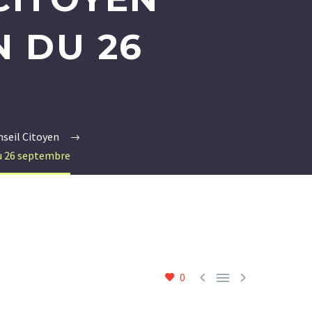
 DU 26
seil Citoyen
du 26 septembre



0