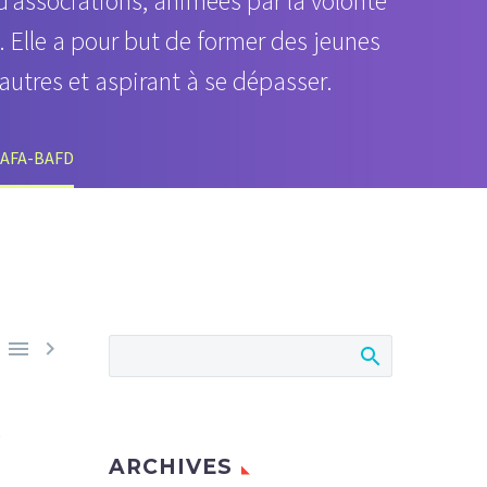
 d’associations, animées par la volonté
 Elle a pour but de former des jeunes
 autres et aspirant à se dépasser.
BAFA-BAFD


e
ARCHIVES