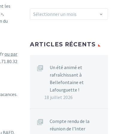
t les
Archives
»,
Sélectionner un mois
n du
ARTICLES RÉCENTS
r
ou par
.71.80.32
Un été animé et
rafraîchissant à
Bellefontaine et
Lafourguette !
vacances.
18 juillet 2026
Compte rendu de la
réunion de l’Inter
au BAFD,