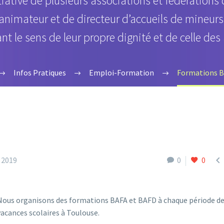
iative de plusieurs associations et fédérations
animateur et de directeur d’accueils de mineurs.
t le sens de leur propre dignité et de celle des
Infos Pratiques
Emploi-Formation
Formations 

 2019
0
0
Nous organisons des formations BAFA et BAFD à chaque période d
vacances scolaires à Toulouse.