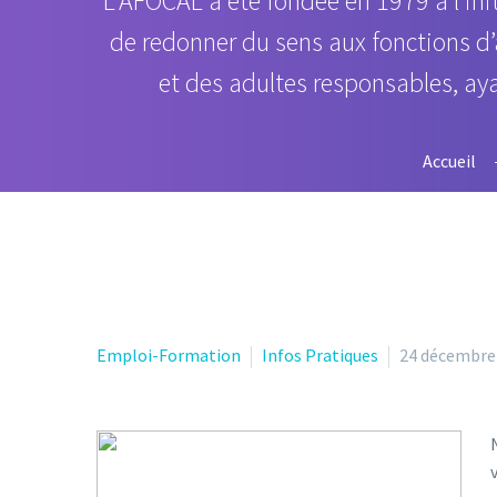
L’AFOCAL a été fondée en 1979 à l’init
de redonner du sens aux fonctions d’
et des adultes responsables, ayan
Accueil
Emploi-Formation
Infos Pratiques
24 décembre