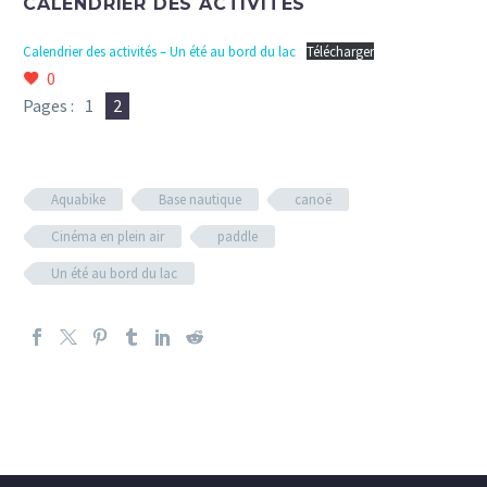
CALENDRIER DES ACTIVITÉS
Calendrier des activités – Un été au bord du lac
Télécharger
0
Pages :
1
2
Aquabike
Base nautique
canoë
Cinéma en plein air
paddle
Un été au bord du lac