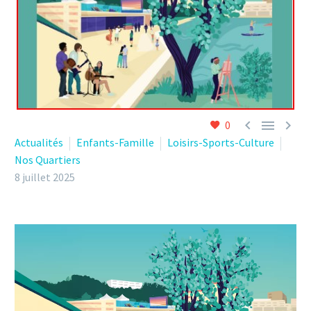



0
Actualités
Enfants-Famille
Loisirs-Sports-Culture
Nos Quartiers
8 juillet 2025