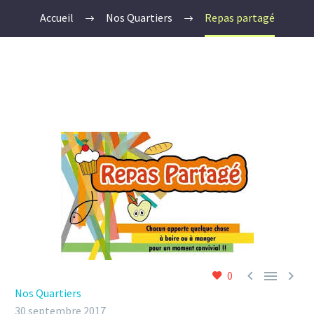
Accueil
Nos Quartiers
Repas partagé



0
Nos Quartiers
30 septembre 2017