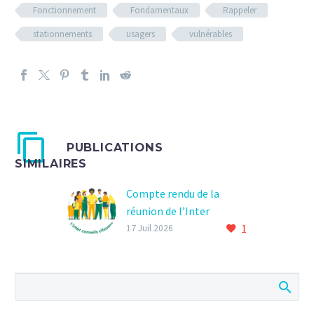
Fonctionnement
Fondamentaux
Rappeler
stationnements
usagers
vulnérables
PUBLICATIONS
SIMILAIRES
Compte rendu de la
réunion de l’Inter
1
Conseils Citoyens du 24
17 Juil 2026
juin.
L’Inter Conseils Citoyens
rassemble les
représentants des