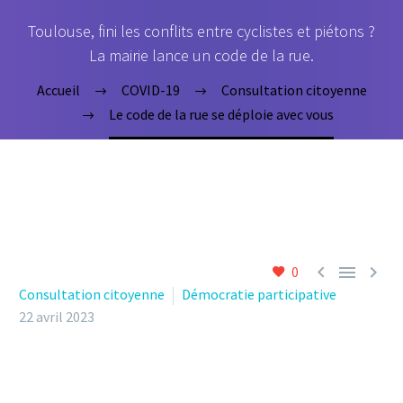
Toulouse, fini les conflits entre cyclistes et piétons ?
La mairie lance un code de la rue.
Accueil
COVID-19
Consultation citoyenne
Le code de la rue se déploie avec vous



0
Consultation citoyenne
Démocratie participative
22 avril 2023