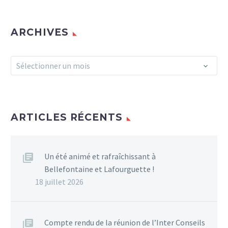
Conseils Citoyens de
Toulouse Métropole pour
traiter des enjeux
ARCHIVES
transverses communs à
tous nos quartiers. En
Archives
tant que signataire
Sélectionner un mois
officiel du contrat de
ville, notre collectif
mutualise nos
expériences et nos
ARTICLES RÉCENTS
bonnes pratiques pour
porter d’une seule voix la
parole des habitants
Un été animé et rafraîchissant à
auprès des instances
Bellefontaine et Lafourguette !
décisionnaires.
18 juillet 2026
1
Compte rendu de la réunion de l’Inter Conseils