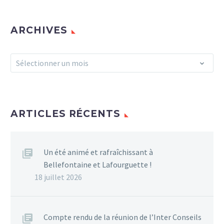
de la Haute-Garonne un
dispositif destiné à
préparer des jeunes
ARCHIVES
diplômés (Bac+3
minimum), issus des
Archives
quartiers défavorisés et
Sélectionner un mois
dans des conditions
d’excellence, aux
concours de la fonction
publique de catégorie A
ARTICLES RÉCENTS
et B.
0
Un été animé et rafraîchissant à
Bellefontaine et Lafourguette !
18 juillet 2026
Compte rendu de la réunion de l’Inter Conseils